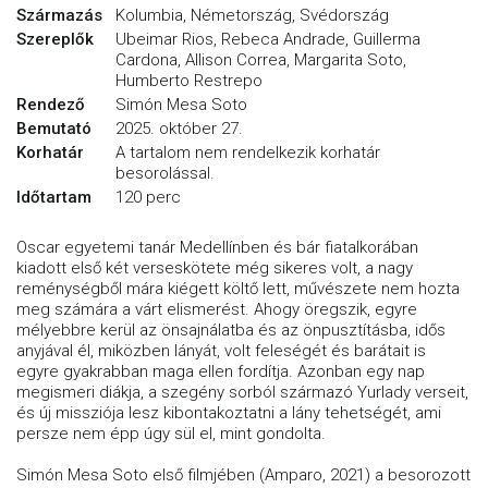
Származás
Kolumbia, Németország, Svédország
Szereplők
Ubeimar Rios, Rebeca Andrade, Guillerma
Cardona, Allison Correa, Margarita Soto,
Humberto Restrepo
Rendező
Simón Mesa Soto
Bemutató
2025. október 27.
Korhatár
A tartalom nem rendelkezik korhatár
besorolással.
Időtartam
120 perc
Oscar egyetemi tanár Medellínben és bár fiatalkorában
kiadott első két verseskötete még sikeres volt, a nagy
reménységből mára kiégett költő lett, művészete nem hozta
meg számára a várt elismerést. Ahogy öregszik, egyre
mélyebbre kerül az önsajnálatba és az önpusztításba, idős
anyjával él, miközben lányát, volt feleségét és barátait is
egyre gyakrabban maga ellen fordítja. Azonban egy nap
megismeri diákja, a szegény sorból származó Yurlady verseit,
és új missziója lesz kibontakoztatni a lány tehetségét, ami
persze nem épp úgy sül el, mint gondolta.
Simón Mesa Soto első filmjében (Amparo, 2021) a besorozott